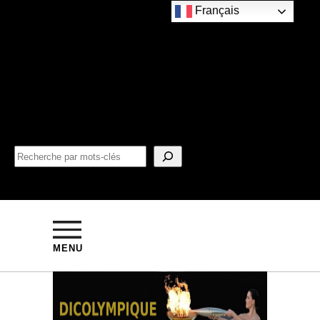
Français
MENU
JEUX ÉTÉ
… et la ville