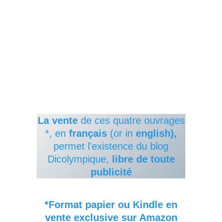
La vente
de ces quatre ouvrages
*, en
français
(or in
english),
permet l'existence du blog
Dicolympique,
libre de toute
publicité
*Format papier ou Kindle en
vente exclusive sur Amazon