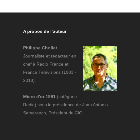
A propos de l’auteur
Philippe Chollet
:
Journaliste et rédacteur en
chef à Radio France et
France Télévisions (1983 -
2018).
Micro d'or 1991
(catégorie
Radio) sous la présidence de Juan Antonio
Samaranch, Président du CIO.