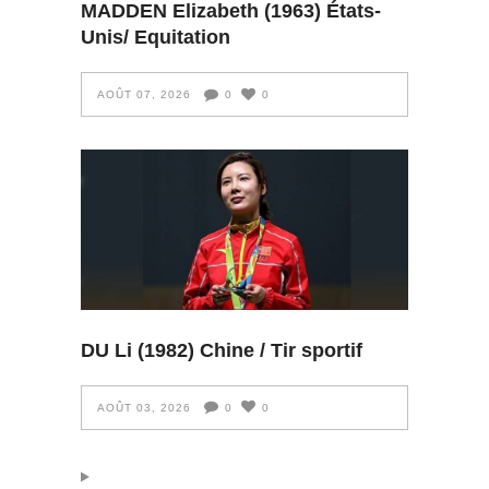
MADDEN Elizabeth (1963) États-
Unis/ Equitation
AOÛT 07, 2026
0
0
DU Li (1982) Chine / Tir sportif
AOÛT 03, 2026
0
0