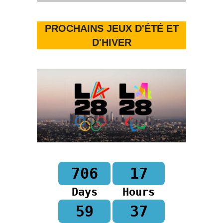
PROCHAINS JEUX D'ÉTÉ ET
D'HIVER
706
17
Days
Hours
59
36