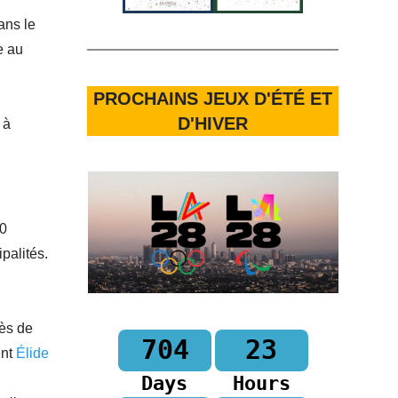
ans le
e au
PROCHAINS JEUX D'ÉTÉ ET
D'HIVER
 à
00
palités.
rès de
704
23
ent
Élide
Days
Hours