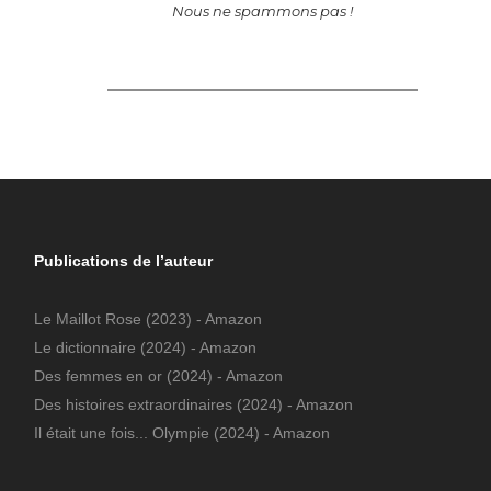
Nous ne spammons pas !
Publications de l’auteur
Le Maillot Rose
(2023) - Amazon
Le dictionnaire
(2024) - Amazon
Des femmes en or
(2024) - Amazon
Des histoires extraordinaires
(2024) - Amazon
Il était une fois... Olympie
(2024) - Amazon