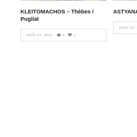
KLEITOMACHOS – Thèbes /
ASTYANAX
Pugilat
AOÛT 05,
AOÛT 07, 2026
0
2