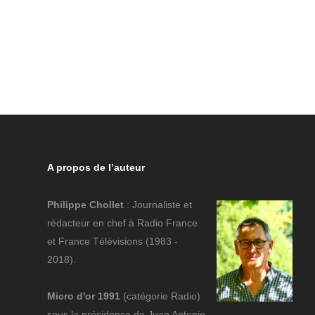
A propos de l’auteur
Philippe Chollet
: Journaliste et
rédacteur en chef à Radio France
et France Télévisions (1983 -
2018).
Micro d'or 1991
(catégorie Radio)
sous la présidence de Juan Antonio