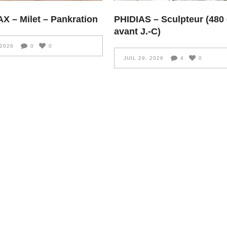
 – Milet – Pankration
PHIDIAS – Sculpteur (480 
avant J.-C)
 2026
0
0
JUIL 29, 2026
4
0