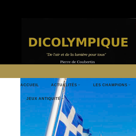
ARCHIVES 2020 - 2024
Les grecs révèlent le 
La Grèce a révélé les détails du relais de la flamme ol
24 NOVEMBRE 2023
5:25 PM
0
1897
Views
ACCUEIL
ACTUALITÉS
LES CHAMPIONS
JEUX ANTIQUITÉ