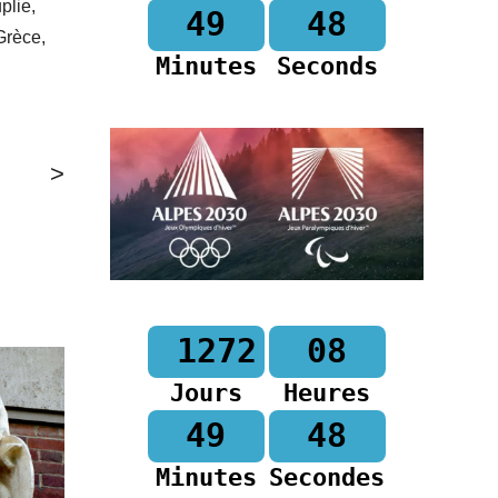
plie,
49
47
Grèce,
Minutes
Seconds
>
1272
08
Jours
Heures
49
47
Minutes
Secondes