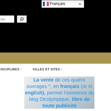
Français
DISCIPLINES
VILLES ET SITES
La vente
de ces quatre
ouvrages *, en
français
(or in
english),
permet l'existence du
blog Dicolympique,
libre de
toute publicité