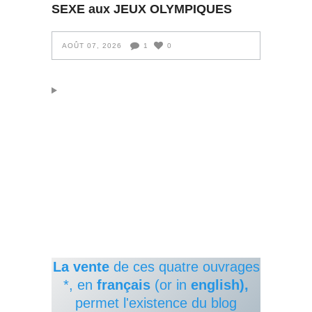
SEXE aux JEUX OLYMPIQUES
AOÛT 07, 2026
1
0
La vente
de ces quatre ouvrages
*, en
français
(or in
english),
permet l'existence du blog