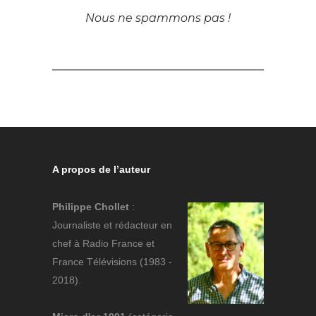
Nous ne spammons pas !
A propos de l’auteur
Philippe Chollet
:
Journaliste et rédacteur en
chef à Radio France et
France Télévisions (1983 -
2018).