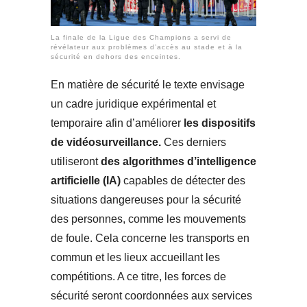
La finale de la Ligue des Champions a servi de
révélateur aux problèmes d’accès au stade et à la
sécurité en dehors des enceintes.
En matière de sécurité le texte envisage
un cadre juridique expérimental et
temporaire afin d’améliorer
les dispositifs
de vidéosurveillance.
Ces derniers
utiliseront
des algorithmes d’intelligence
artificielle (IA)
capables de détecter des
situations dangereuses pour la sécurité
des personnes, comme les mouvements
de foule. Cela concerne les transports en
commun et les lieux accueillant les
compétitions. A ce titre, les forces de
sécurité seront coordonnées aux services