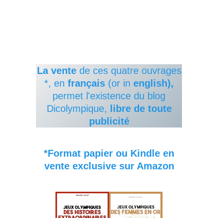
La vente
de ces quatre ouvrages
*, en
français
(or in
english),
permet l'existence du blog
Dicolympique,
libre de toute
publicité
*Format papier ou Kindle en
vente exclusive sur Amazon