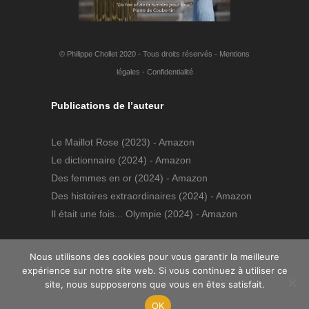
© Philippe Chollet 2020 - Tous droits réservés -
Mentions
légales
-
Confidentialité
Publications de l’auteur
Le Maillot Rose
(2023) - Amazon
Le dictionnaire
(2024) - Amazon
Des femmes en or
(2024) - Amazon
Des histoires extraordinaires
(2024) - Amazon
Il était une fois... Olympie
(2024) - Amazon
Nous utilisons des cookies pour vous garantir la meilleure
expérience sur notre site web. Si vous continuez à utiliser ce
site, nous supposerons que vous en êtes satisfait.
OK