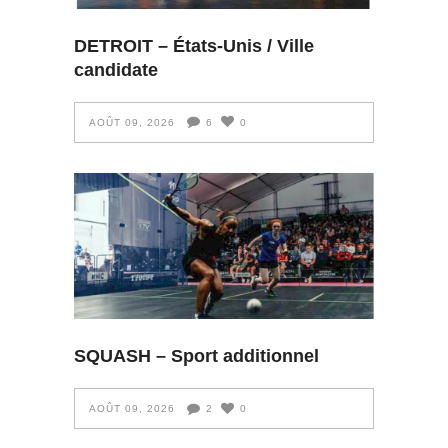
DETROIT – États-Unis / Ville
candidate
AOÛT 09, 2026
6
0
SQUASH – Sport additionnel
AOÛT 09, 2026
2
0