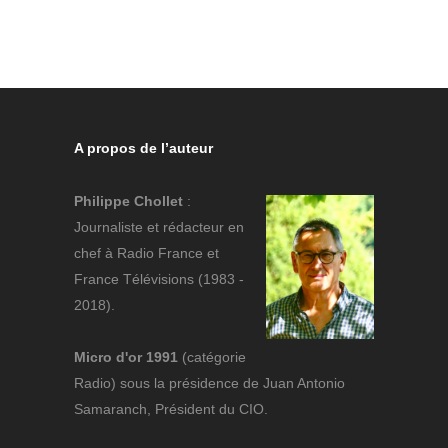
A propos de l’auteur
Philippe Chollet
:
Journaliste et rédacteur en
chef à Radio France et
France Télévisions (1983 -
2018).
Micro d'or 1991
(catégorie
Radio) sous la présidence de Juan Antonio
Samaranch, Président du CIO.