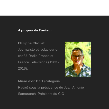
A propos de l’auteur
Philippe Chollet
:
Journaliste et rédacteur en
chef à Radio France et
France Télévisions (1983 -
2018).
Micro d'or 1991
(catégorie
Radio) sous la présidence de Juan Antonio
Samaranch, Président du CIO.