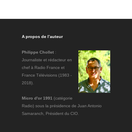
A propos de l’auteur
Philippe Chollet
:
Journaliste et rédacteur en
chef à Radio France et
France Télévisions (1983 -
2018).
Micro d'or 1991
(catégorie
Radio) sous la présidence de Juan Antonio
Samaranch, Président du CIO.