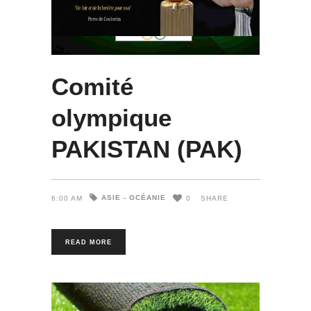
Comité
olympique
PAKISTAN (PAK)
ASIE - OCÉANIE
6:00 AM
0
SHARE
READ MORE