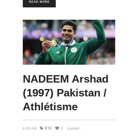
READ MORE
NADEEM Arshad
(1997) Pakistan /
Athlétisme
ÉTÉ
6:00 AM
0
SHARE