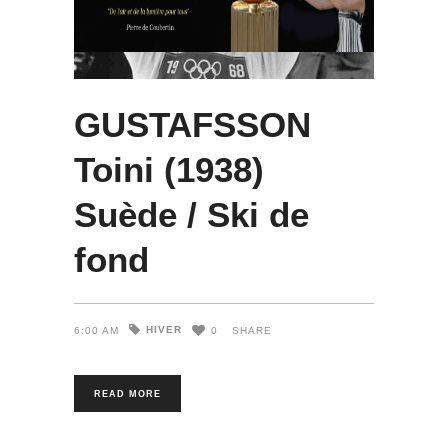
GUSTAFSSON
Toini (1938)
Suède / Ski de
fond
HIVER
6:00 AM
0
SHARE
READ MORE