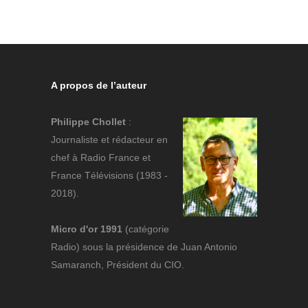
A propos de l’auteur
Philippe Chollet
:
Journaliste et rédacteur en
chef à Radio France et
France Télévisions (1983 -
2018).
Micro d'or 1991
(catégorie
Radio) sous la présidence de Juan Antonio
Samaranch, Président du CIO.