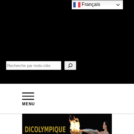
Français
MENU
Futura remporte
la compétition