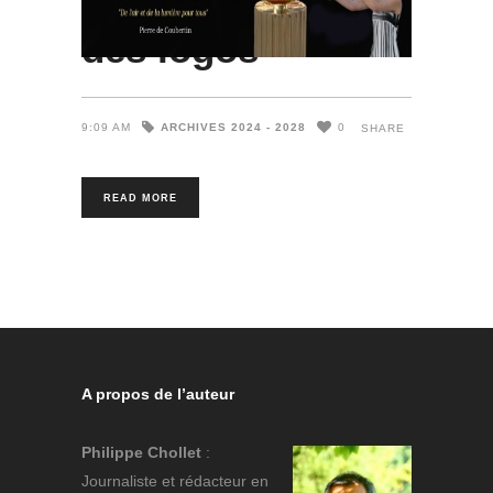
des logos
ARCHIVES 2024 - 2028
9:09 AM
0
SHARE
READ MORE
A propos de l’auteur
Philippe Chollet
:
Journaliste et rédacteur en