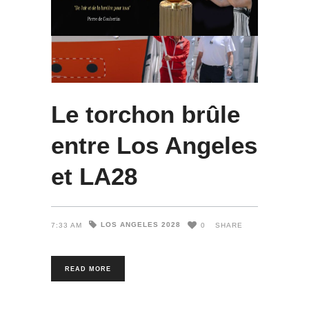
Le torchon brûle
entre Los Angeles
et LA28
LOS ANGELES 2028
7:33 AM
0
SHARE
READ MORE