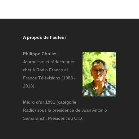
A propos de l’auteur
Philippe Chollet
:
Journaliste et rédacteur en
chef à Radio France et
France Télévisions (1983 -
2018).
Micro d'or 1991
(catégorie
Radio) sous la présidence de Juan Antonio
Samaranch, Président du CIO.