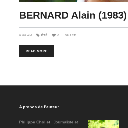
BERNARD Alain (1983) 
6:00 AM
ÉTÉ
0
SHARE
READ MORE
A propos de l’auteur
Philippe Chollet
: Journaliste et