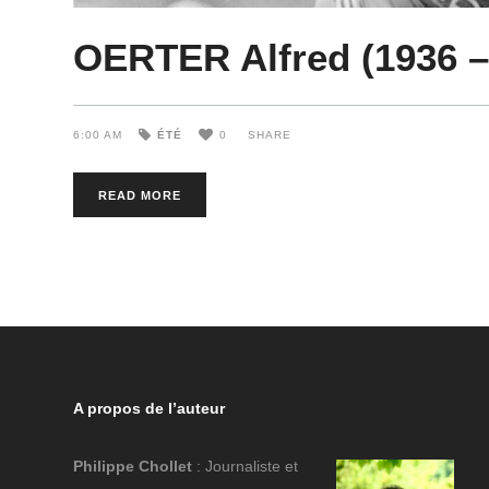
OERTER Alfred (1936 – 
6:00 AM
ÉTÉ
0
SHARE
READ MORE
A propos de l’auteur
Philippe Chollet
: Journaliste et