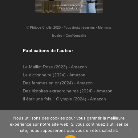
© Philippe Chollet 2020 - Tous droits réservés -
Mentions
légales
-
Confidentialité
Publications de l’auteur
Le Maillot Rose
(2023) - Amazon
Le dictionnaire
(2024) - Amazon
Des femmes en or
(2024) - Amazon
Des histoires extraordinaires
(2024) - Amazon
Il était une fois... Olympie
(2024) - Amazon
Nous utilisons des cookies pour vous garantir la meilleure
expérience sur notre site web. Si vous continuez à utiliser ce
site, nous supposerons que vous en êtes satisfait.