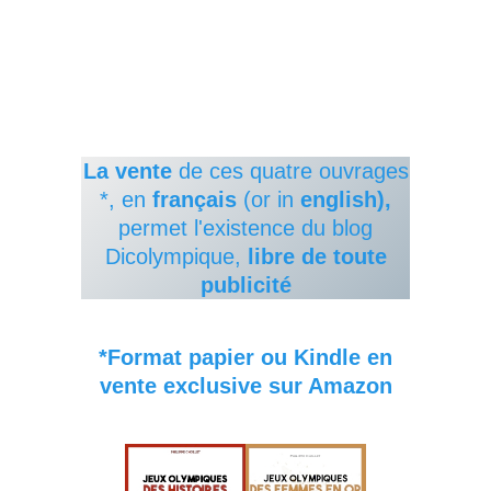
La vente
de ces quatre ouvrages
*, en
français
(or in
english),
permet l'existence du blog
Dicolympique,
libre de toute
publicité
*Format papier ou Kindle en
vente exclusive sur Amazon